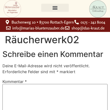
Buchenweg 10 • 83700 Rottach-Egern
0175 - 242 8004
info@marias-bluetenzauber.de
shop@das-kraut.de
Räucherwerk02
Schreibe einen Kommentar
Deine E-Mail-Adresse wird nicht veröffentlicht.
Erforderliche Felder sind mit
*
markiert
Kommentar
*