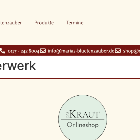
ütenzauber
Produkte
Termine
0175 - 242 8004
info@marias-bluetenzauber.de
shop@d
erwerk